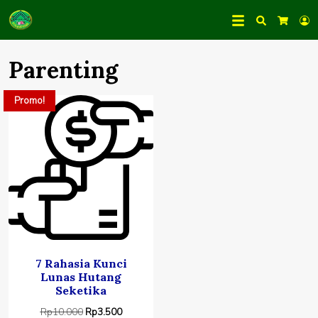
Search
L
Cart
Parenting
Promo!
7 Rahasia Kunci
Lunas Hutang
Seketika
Harga
Harga
Rp
10.000
Rp
3.500